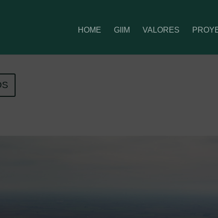
HOME
GIIM
VALORES
PROY
OS