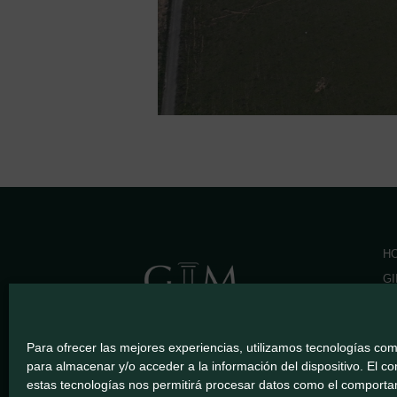
H
GI
V
© 2022 GIIM
P
Paseo de la Castellana, 175,
Para ofrecer las mejores experiencias, utilizamos tecnologías com
6º izqda
C
para almacenar y/o acceder a la información del dispositivo. El c
28046 MADRID
NO
estas tecnologías nos permitirá procesar datos como el comport