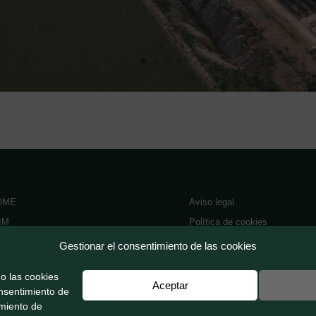
OME
Aviso legal
IM
Política de cookies
ALORES
Política de privacidad
Gestionar el consentimiento de las cookies
ROYECTOS
o las cookies
ONTACTO
Aceptar
onsentimiento de
TICIAS
amiento de